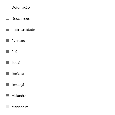
Defumação
Descarrego
Espiritualidade
Eventos
Exú
Iansã
Ibeijada
Iemanjá
Malandro
Marinheiro