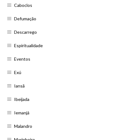
Caboclos
Defumação
Descarrego
Espiritualidade
Eventos
Exú
Iansã
Ibeijada
Iemanjá
Malandro
Marinheiro