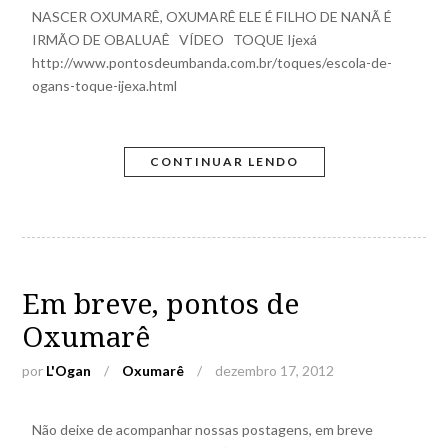
NASCER OXUMARÊ, OXUMARÊ ELE É FILHO DE NANÃ É
IRMÃO DE OBALUAÊ VÍDEO TOQUE Ijexá
http://www.pontosdeumbanda.com.br/toques/escola-de-
ogans-toque-ijexa.html
CONTINUAR LENDO
Em breve, pontos de
Oxumarê
por
L'Ogan
/
Oxumarê
/
dezembro 17, 2012
Não deixe de acompanhar nossas postagens, em breve