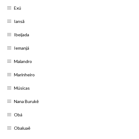
Exú
Iansã
Ibeijada
Iemanjá
Malandro
Marinheiro
Músicas
Nana Burukê
Obá
Obaluaê