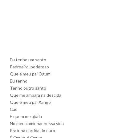
Eu tenho um santo
Padroeiro, poderoso
Que é meu pai Ogum
Eu tenho
Tenho outro santo
Que me ampara na descida
Que é meu pai Xangô
Caô
E quem me ajuda
No meu caminhar nessa vida
Pra ir na corrida do ouro
É Oxum, é Oxum