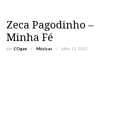
Zeca Pagodinho –
Minha Fé
por
L'Ogan
/
Músicas
/
julho 13, 2012