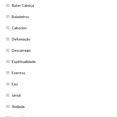
Bater Cabeça
Boiadeiros
Caboclos
Defumação
Descarrego
Espiritualidade
Eventos
Exú
Iansã
Ibeijada