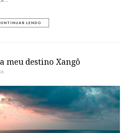
UE …
ONTINUAR LENDO
ha meu destino Xangô
16