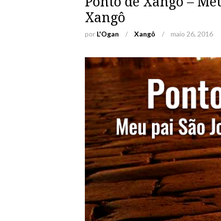
Ponto de Xangô – Meu 
Xangô
por
L'Ogan
/
Xangô
/
maio 26, 2016