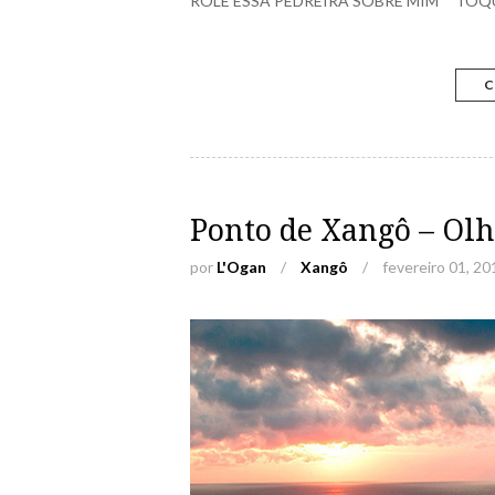
ROLE ESSA PEDREIRA SOBRE MIM TOQ
C
Ponto de Xangô – Ol
por
L'Ogan
/
Xangô
/
fevereiro 01, 20