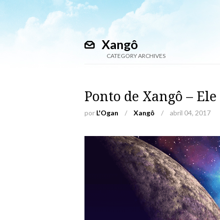
Xangô
CATEGORY ARCHIVES
Ponto de Xangô – Ele 
por
L'Ogan
/
Xangô
/
abril 04, 2017