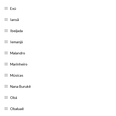
Exú
Iansã
Ibeijada
Iemanjá
Malandro
Marinheiro
Músicas
Nana Burukê
Obá
Obaluaê