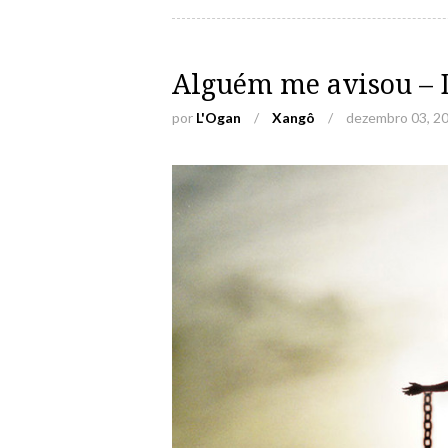
Alguém me avisou – D
por
L'Ogan
/
Xangô
/
dezembro 03, 2