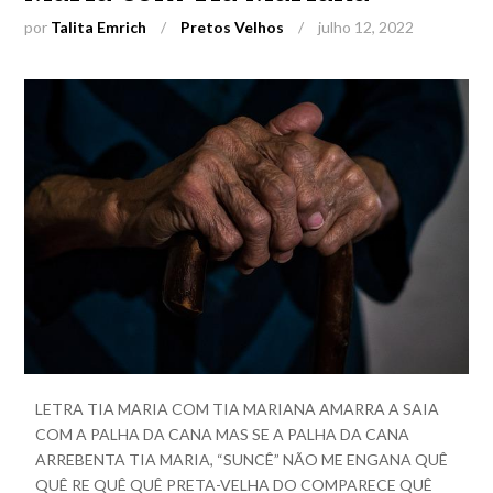
por
Talita Emrich
/
Pretos Velhos
/
julho 12, 2022
LETRA TIA MARIA COM TIA MARIANA AMARRA A SAIA
COM A PALHA DA CANA MAS SE A PALHA DA CANA
ARREBENTA TIA MARIA, “SUNCÊ” NÃO ME ENGANA QUÊ
QUÊ RE QUÊ QUÊ PRETA-VELHA DO COMPARECE QUÊ