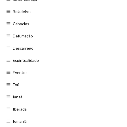
Boiadeiros
Caboclos
Defumação
Descarrego
Espiritualidade
Eventos
Exú
Iansã
Ibeijada
Iemanjá