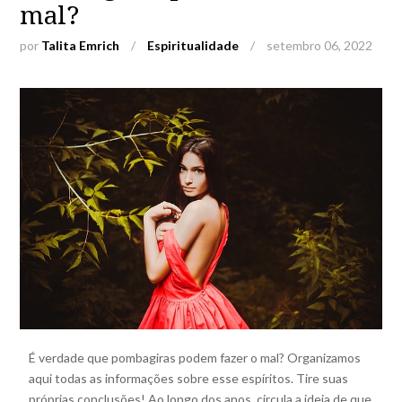
mal?
por
Talita Emrich
/
Espiritualidade
/
setembro 06, 2022
É verdade que pombagiras podem fazer o mal? Organizamos
aqui todas as informações sobre esse espíritos. Tire suas
próprias conclusões! Ao longo dos anos, circula a ideia de que